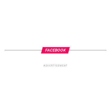
Reflita.
Abraço fraterno do Irmão Luz.
RELATED TOPICS:
BRIGA DE CASAL
CASAMENTO
CHICO DE MINAS XAVIER
CHICO XAVIER
ESPIRITISMO
IRMÃO LUZ
TOPO
FACEBOOK
ADVERTISEMENT