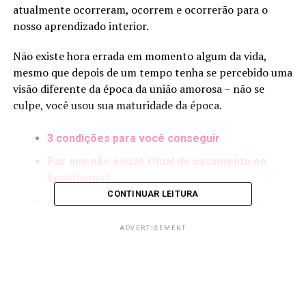
atualmente ocorreram, ocorrem e ocorrerão para o
nosso aprendizado interior.
Não existe hora errada em momento algum da vida,
mesmo que depois de um tempo tenha se percebido uma
visão diferente da época da união amorosa – não se
culpe, você usou sua maturidade da época.
3 condições para você conseguir
Por que não existe ritual de casamento no
Espiritismo?
CONTINUAR LEITURA
Era para me separar? Reflexões sobre o
casamento
ADVERTISEMENT
Cada época da vida representa um ciclo que tivemos
determinado conhecimento para lidar e decidir. Não se
julgue com o conhecimento de hoje pelas atitudes do
passado.