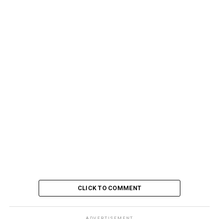
O campo amoroso é tão delicado que é capaz de nos
proporcionar profundas dores na alma, só curadas com
amor próprio.
CLICK TO COMMENT
ADVERTISEMENT