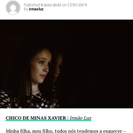
Published
8 anos atrás
on
17/01/2019
By
irmaoluz
CHICO DE MINAS XAVIER
|
Irmão Luz
Minha filha, meu filho, todos nós tendemos a esquecer –