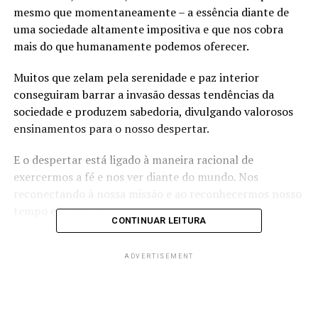
mesmo que momentaneamente – a essência diante de
uma sociedade altamente impositiva e que nos cobra
mais do que humanamente podemos oferecer.
Muitos que zelam pela serenidade e paz interior
conseguiram barrar a invasão dessas tendências da
sociedade e produzem sabedoria, divulgando valorosos
ensinamentos para o nosso despertar.
E o despertar está ligado à maneira racional de
exercermos a fé e nos ver diante do mundo. Nos
reconectando à nossa missão e ao reconhecermos nosso
tempo e limitações.
CONTINUAR LEITURA
O desespero que nos bate à porta é resultado desse não
pertencimento no aqui e agora. Estamos deslocados
ADVERTISEMENT
dessa realidade que nos cerca para buscar o que passou
ou que ainda não chegou.