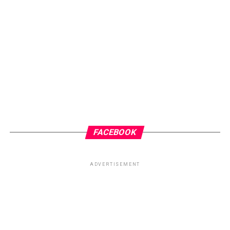
Abraço fraterno do Irmão Luz.
RELATED TOPICS:
CHICO DE MINA XAVIER
CHICO XAVIER
ESPIRITISMO
IRMÃO LUZ
MENSAGEM ESPÍRITA
TOPO
TRANSFORMAÇÃO
TRANSFORMAR
FACEBOOK
ADVERTISEMENT