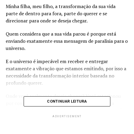
Minha filha, meu filho, a transformação da sua vida
parte de dentro para fora, parte do querer e se
direcionar para onde se deseja chegar.
Quem considera que a sua vida parou é porque está
enviando exatamente essa mensagem de paralisia para o
universo.
E o universo é impecável em receber e entregar
exatamente a vibração que estamos emitindo, por isso a
necessidade da transformação interior baseada no
profundo querer.
Onde você realmente deseja chegar? Você estacionou
CONTINUAR LEITURA
por comodismo, por desânimo, falta de força para
continuar? Ou realmente ainda não tem um projeto de
vida?
ADVERTISEMENT