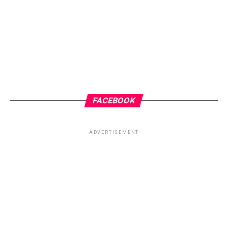
Abraço fraterno do Irmão Luz.
RELATED TOPICS:
CHICO DE MINAS XAVIER
CHICO XAVIER
CICLO DA VIDA
ESPIRITISMO
TOPO
TRISTEZA
FACEBOOK
ADVERTISEMENT