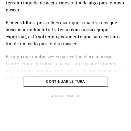
terreno impede de aceitarmos o fim de algo para o novo
nascer.
E, meus filhos, posso lhes dizer que a maioria dos que
buscam atendimento fraterno com nossa equipe
espiritual, está sofrendo justamente por não aceitar o
fim de um ciclo para outro nascer.
E é algo que muitas vezes parece tão claro à nossa
frente: como derrubar uma casa antiga que estamos
morando para construirmos uma casa moderna ou até
mesmo um prédio.
CONTINUAR LEITURA
Você vai para o Umbral?
ADVERTISEMENT
Eu preciso desenvolver minha mediunidade?
Em que você realmente acredita?
Por que desejamos tantas coisas, e literalmente nos
matamos para conquistar, mas não deixamos morrer o