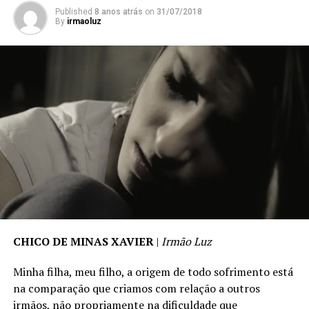
Published
8 anos atrás
on
31/07/2018
By
irmaoluz
CHICO DE MINAS XAVIER
|
Irmão Luz
Minha filha, meu filho, a origem de todo sofrimento está
na comparação que criamos com relação a outros
irmãos, não propriamente na dificuldade que