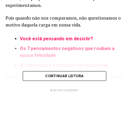
experimentamos.
Pois quando não nos comparamos, não questionamos o
motivo daquela carga em nossa vida.
Você está pensando em desistir?
Os 7 pensamentos negativos que roubam a
nossa felicidade
As obsessões espirituais em nossa vida
E essa carga é semelhante à razão de quem depois de um
CONTINUAR LEITURA
cansativo dia de trabalho vai à academia carregar peso:
se fortalecer e não se machucar, se derrubar.
ADVERTISEMENT
A chamada praticidade, que é tão ‘vendida’ hoje pela
mídia, não pode ser passada de objetos para o campo
pessoal de acontecimentos e sentimentos.