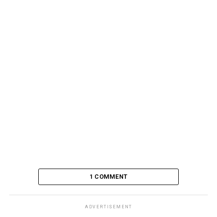
A grande verdade é que temos tanto medo de sofrer que,
diante dessa incessante e tamanha negativa, acabamos
sofrendo ainda mais do que lidar de maneira sábia com
os problemas.
1 COMMENT
ADVERTISEMENT