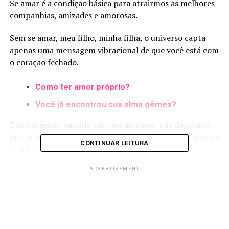
Se amar é a condição básica para atrairmos as melhores
companhias, amizades e amorosas.
Sem se amar, meu filho, minha filha, o universo capta
apenas uma mensagem vibracional de que você está com
o coração fechado.
Como ter amor próprio?
Você já encontrou sua alma gêmea?
É isso mesmo: quando não nos amamos, não deixamos
brotar de dentro para fora nossa felicidade. Nós estamos
CONTINUAR LEITURA
inutilizando essa fonte de luz.
E ao fechar essa fonte, estamos mostrando para o
ADVERTISEMENT
universo que não queremos amor em nossa vida.
Ao fortalecemos o amor próprio, enviamos uma
profunda resposta e pedido energético ao universo.