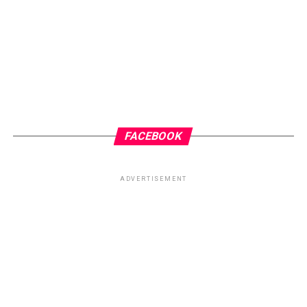
Abraço fraterno do Irmão Luz.
RELATED TOPICS:
AMOR PRÓPRIO
CHICO DE MINAS XAVIER
CHICO XAVIER
ESPIRITISMO
IRMÃO LUZ
TOPO
FACEBOOK
ADVERTISEMENT