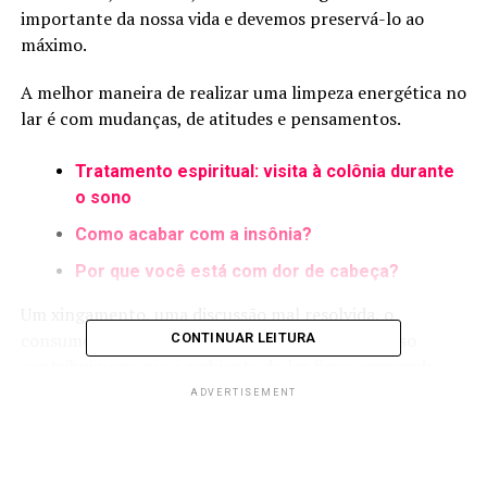
importante da nossa vida e devemos preservá-lo ao
máximo.
A melhor maneira de realizar uma limpeza energética no
lar é com mudanças, de atitudes e pensamentos.
Tratamento espiritual: visita à colônia durante
o sono
Como acabar com a insônia?
Por que você está com dor de cabeça?
Um xingamento, uma discussão mal resolvida, o
consumo excessivo de bebidas alcoólicas, tudo isso
CONTINUAR LEITURA
contribui para que o ambiente do lar fique carregado,
atraindo a companhia de irmãos de baixa vibração.
ADVERTISEMENT
A prece diária, como um mini-culto no lar, abrindo as
janelas, lendo um trecho do Evangelho, auxilia bastante