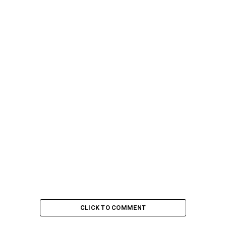
neste processo de harmonização do lar.
CLICK TO COMMENT