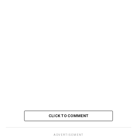
O externo nos ensina, e ele é fundamental em nossa
vida, mas tudo depende primeiro do direcionamento
interior que damos com relação a todas as situações que
vivemos.
CLICK TO COMMENT
ADVERTISEMENT