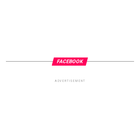
mundo é reflexo interior.
Reflita.
Abraço fraterno do Irmão Luz.
RELATED TOPICS:
CHICO DE MINAS XAVIER
CHICO XAVIER
ESPIRITISMO
MENSAGEM ESPÍRITA
MENSAGEM ESPIRITUAL
RESPEITO
TOPO
FACEBOOK
ADVERTISEMENT