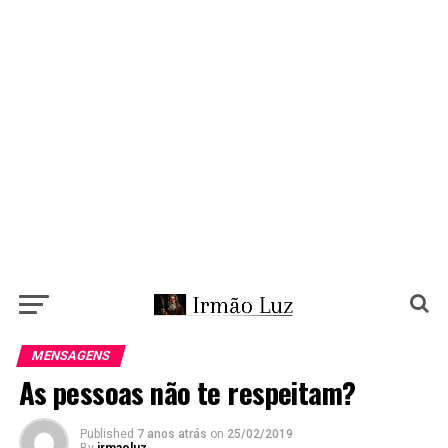
MENSAGENS
As pessoas não te respeitam?
Published
7 anos atrás
on
25/02/2019