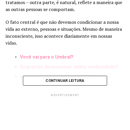
tratamos – outra parte, é natural, reflete a maneira que
as outras pessoas se comportam.
O fato central é que não devemos condicionar a nossa
vida ao externo, pessoas e situações. Mesmo de maneira
inconsciente, isso acontece diariamente em nossas
vidas.
Você vai para o Umbral?
Eu preciso desenvolver minha mediunidade?
Em que você realmente acredita?
CONTINUAR LEITURA
Se estivermos com nosso amor próprio fortalecido, com
os passos rumo aos nossos sonhos bem arquitetados,
ADVERTISEMENT
nada de externo é capaz de nos afetar.
Natural que questões familiares tenham uma carga
emocional maior, mas elas também precisam ser
trabalhada dessas maneira interior de se fortalecer.