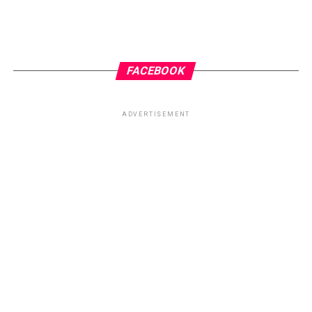
possível escolher encarar os desafios.
Em conclusão, desistir nunca será o
caminho. Podemos, com certeza, mudar o
FACEBOOK
caminho, descansar, planejar. Mas nunca
deixar de lutar o bom combate,
ADVERTISEMENT
principalmente com o exército que existe só
dentro de nós mesmos.