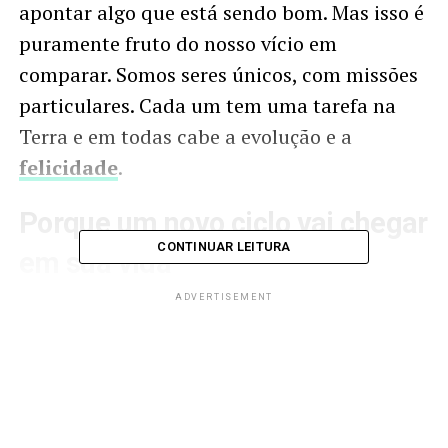
apontar algo que está sendo bom. Mas isso é
puramente fruto do nosso vício em
comparar. Somos seres únicos, com missões
particulares. Cada um tem uma tarefa na
Terra e em todas cabe a evolução e a
felicidade
.
Porque um novo ciclo vai chegar
CONTINUAR LEITURA
em sua vida
ADVERTISEMENT
Perceber a realidade em meio a momentos
de conflitos da nossa existência é
praticamente impossível. Só mesmo depois
de continuar a trilha com
resignação
, fé e
perseverança que será possível ver a