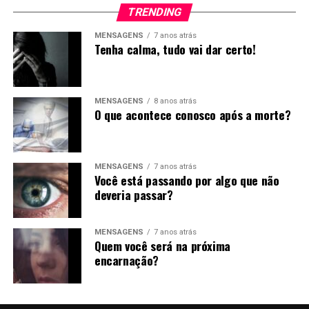
TRENDING
MENSAGENS
7 anos atrás
Tenha calma, tudo vai dar certo!
MENSAGENS
8 anos atrás
O que acontece conosco após a morte?
RELATED TOPICS:
CICLO
TOPO
MENSAGENS
7 anos atrás
Você está passando por algo que não
deveria passar?
MENSAGENS
7 anos atrás
Quem você será na próxima
encarnação?