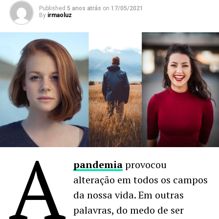
Published
5 anos atrás
on
17/05/2021
By
irmaoluz
A
pandemia
provocou
alteração em todos os campos
da nossa vida. Em outras
palavras, do medo de ser