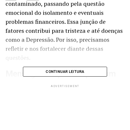
contaminado, passando pela questão
emocional do isolamento e eventuais
problemas financeiros. Essa junção de
fatores contribui para tristeza e até doenças
como a Depressão. Por isso, precisamos
refletir e nos fortalecer diante dessas
questões.
Mensagem espiritual para um
CONTINUAR LEITURA
pessoa triste
ADVERTISEMENT
Você que neste momento carrega o
sentimento da tristeza é preciso
aceitar
a
situação que se encontra. Ou seja,
reconhecer que algo de bom e diferente é